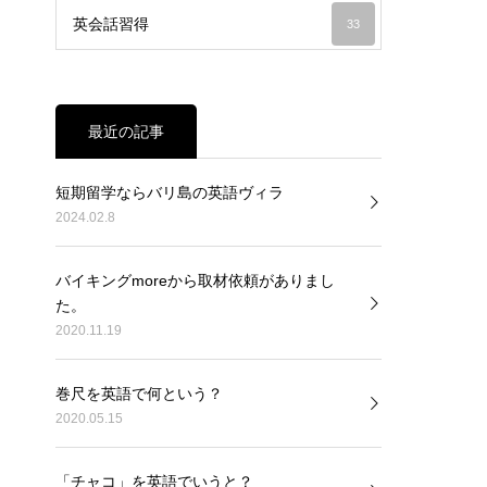
英会話習得
33
最近の記事
短期留学ならバリ島の英語ヴィラ
2024.02.8
バイキングmoreから取材依頼がありまし
た。
2020.11.19
巻尺を英語で何という？
2020.05.15
「チャコ」を英語でいうと？