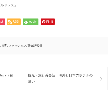
ダルドレス」
et
RSS
feedly
Pin it
ル接客
,
ファッション
,
英会話習得
ava（目
観光・旅行英会話：海外と日本のホテルの
違い