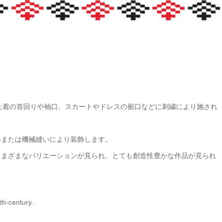
とは、上着の首回りや袖口、スカートやドレスの裾口などに刺繍により施され
いまたは機械縫いにより装飾します。
さまざまなバリエーションが見られ、とても創造性豊かな作品が見られ
th-century.