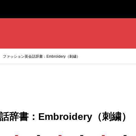
ファッション英会話辞書：Embroidery（刺繍）
辞書：Embroidery（刺繍）