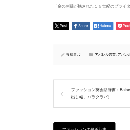
「金の刺繍が施された１９世紀のブライ
Post
Share
Hatena
Pock
投稿者:
J
アパレル営業
,
アパレ
ファッション英会話辞書：Balacl
出し帽、バラクラバ）
ファッションの最近記事