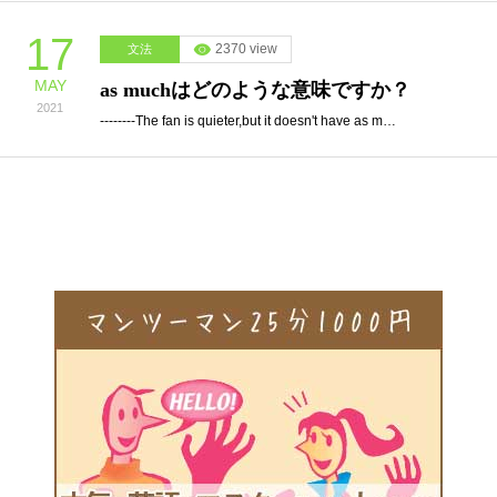
17
2370 view
文法
MAY
as muchはどのような意味ですか？
2021
--------The fan is quieter,but it doesn't have as m…