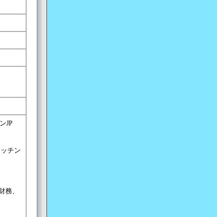
ンJP
P(キッチン
 財務、