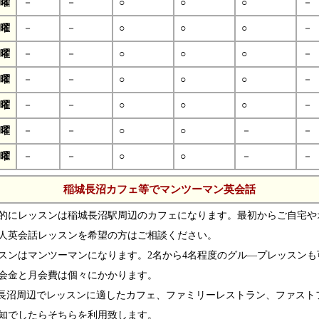
曜
－
－
○
○
○
－
曜
－
－
○
○
○
－
曜
－
－
○
○
○
－
曜
－
－
○
○
○
－
曜
－
－
○
○
○
－
曜
－
－
○
○
－
－
曜
－
－
○
○
－
－
稲城長沼カフェ等でマンツーマン英会話
的にレッスンは稲城長沼駅周辺のカフェになります。最初からご自宅や
人英会話レッスンを希望の方はご相談ください。
スンはマンツーマンになります。2名から4名程度のグル―プレッスンも
会金と月会費は個々にかかります。
長沼周辺でレッスンに適したカフェ、ファミリーレストラン、ファスト
知でしたらそちらを利用致します。