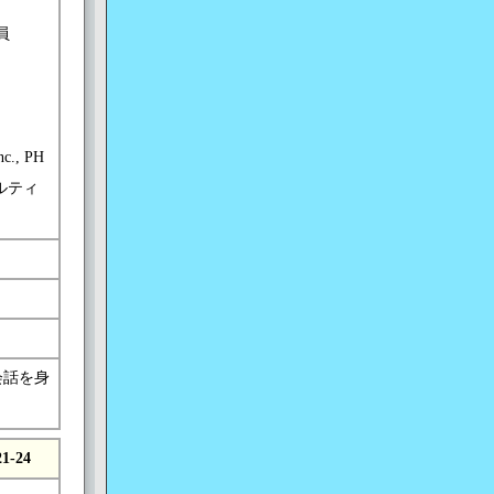
員
., PH
ルティ
会話を身
21-24