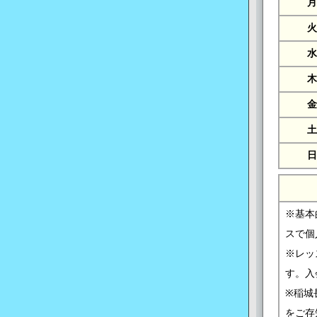
月
火
水
木
金
土
日
※基本
スで個
※レッ
す。入
※稲城
をご存