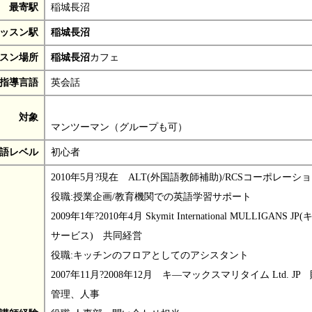
最寄駅
稲城長沼
ッスン駅
稲城長沼
スン場所
稲城長沼
カフェ
指導言語
英会話
対象
マンツーマン（グループも可）
語レベル
初心者
2010年5月?現在 ALT(外国語教師補助)/RCSコーポレーショ
役職:授業企画/教育機関での英語学習サポート
2009年1年?2010年4月 Skymit International MULLIGANS J
サービス) 共同経営
役職:キッチンのフロアとしてのアシスタント
2007年11月?2008年12月 キ―マックスマリタイム Ltd. JP
管理、人事