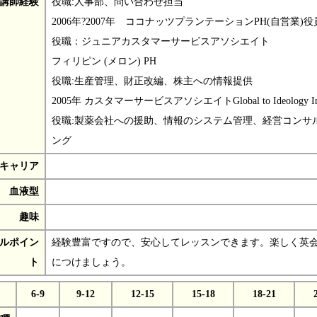
講師経験
役職:人事部、問い合わせ担当
2006年?2007年 ココナッツプランテーションPH(自営業)役
役職：ジュニアカスタマーサービスアソシエイト
フィリピン (メロン) PH
役職:生産管理、財正改編、株主への情報提供
2005年 カスタマーサービスアソシエイトGlobal to Ideology Inc
役職:製薬会社への援助、情報のシステム管理、経営コンサ
ング
キャリア
血液型
趣味
ルポイン
経験豊富ですので、安心してレッスンできます。楽しく英
ト
につけましょう。
6-9
9-12
12-15
15-18
18-21