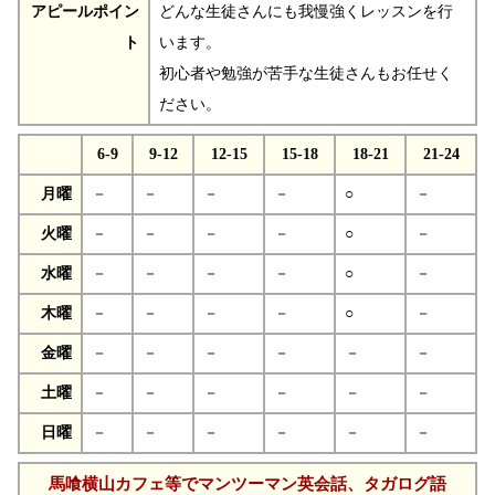
アピールポイン
どんな生徒さんにも我慢強くレッスンを行
ト
います。
初心者や勉強が苦手な生徒さんもお任せく
ださい。
6-9
9-12
12-15
15-18
18-21
21-24
月曜
－
－
－
－
○
－
火曜
－
－
－
－
○
－
水曜
－
－
－
－
○
－
木曜
－
－
－
－
○
－
金曜
－
－
－
－
－
－
土曜
－
－
－
－
－
－
日曜
－
－
－
－
－
－
馬喰横山カフェ等でマンツーマン英会話、タガログ語