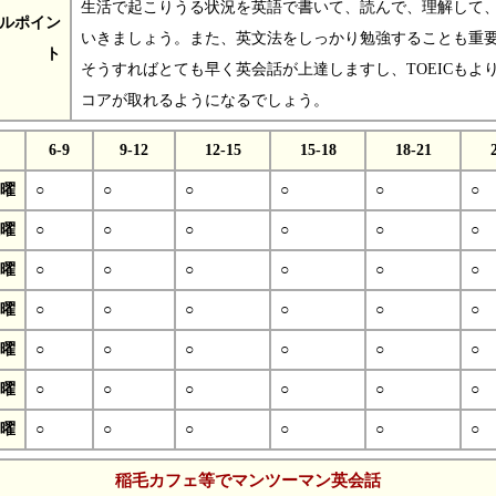
生活で起こりうる状況を英語で書いて、読んで、理解して
ルポイン
いきましょう。また、英文法をしっかり勉強することも重
ト
そうすればとても早く英会話が上達しますし、TOEICもよ
コアが取れるようになるでしょう。
6-9
9-12
12-15
15-18
18-21
曜
○
○
○
○
○
○
曜
○
○
○
○
○
○
曜
○
○
○
○
○
○
曜
○
○
○
○
○
○
曜
○
○
○
○
○
○
曜
○
○
○
○
○
○
曜
○
○
○
○
○
○
稲毛カフェ等でマンツーマン英会話