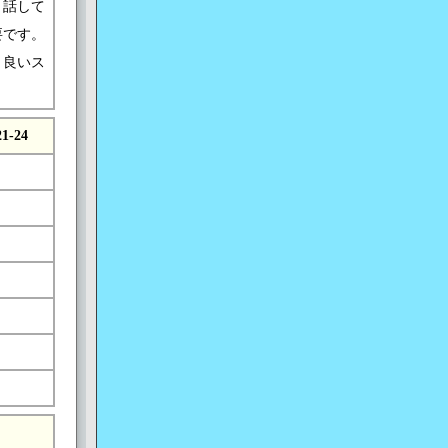
、話して
要です。
り良いス
21-24