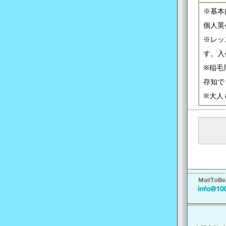
※基本
個人英
※レッ
す。入
※稲毛
存知で
※大人