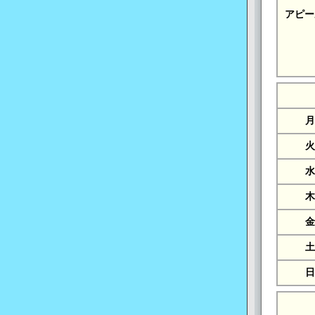
アピー
月
火
水
木
金
土
日