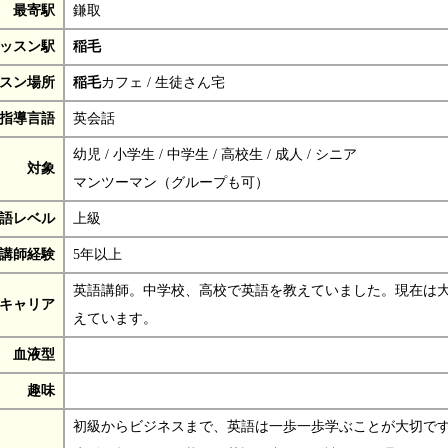
最寄駅
鎌取
ッスン駅
稲毛
スン場所
稲毛
カフェ / 生徒さん宅
指導言語
英会話
幼児 / 小学生 / 中学生 / 高校生 / 成人 / シニア
対象
マンツーマン（グループも可）
語レベル
上級
講師経験
5年以上
英語講師。中学校、高校で英語を教えていました。現在は
キャリア
えています。
血液型
趣味
初級からビジネスまで、英語は一歩一歩学ぶことが大切で