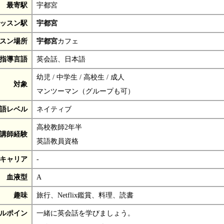
最寄駅
宇都宮
ッスン駅
宇都宮
スン場所
宇都宮
カフェ
指導言語
英会話、日本語
幼児 / 中学生 / 高校生 / 成人
対象
マンツーマン（グループも可）
語レベル
ネイティブ
高校教師2年半
講師経験
英語教員資格
キャリア
-
血液型
A
趣味
旅行、Netflix鑑賞、料理、読書
ルポイン
一緒に英会話を学びましょう。