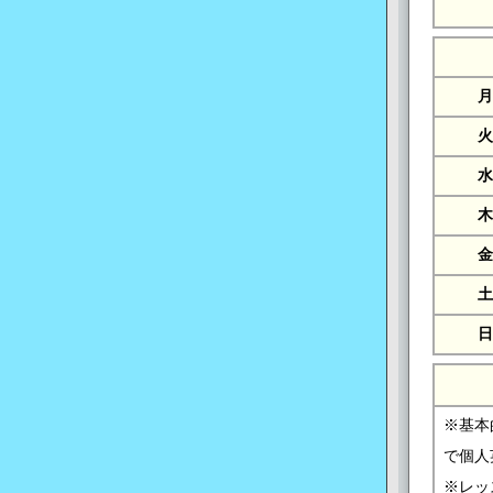
月
火
水
木
金
土
日
※基本
で個人
※レッ