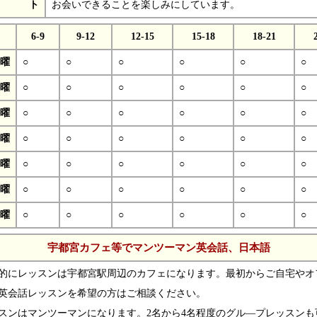
ト
お会いできることを楽しみにしています。
6-9
9-12
12-15
15-18
18-21
曜
○
○
○
○
○
○
曜
○
○
○
○
○
○
曜
○
○
○
○
○
○
曜
○
○
○
○
○
○
曜
○
○
○
○
○
○
曜
○
○
○
○
○
○
曜
○
○
○
○
○
○
宇都宮カフェ等でマンツーマン英会話、日本語
的にレッスンは宇都宮駅周辺のカフェになります。最初からご自宅やオ
英会話レッスンを希望の方はご相談ください。
スンはマンツーマンになります。2名から4名程度のグル―プレッスンも