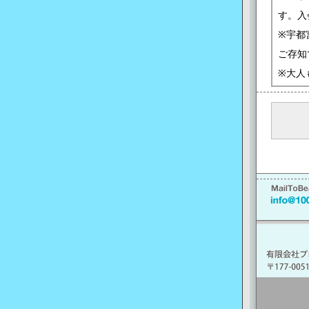
す。入
※宇都
ご存知
※大人