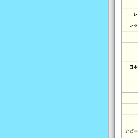
レ
レッ
日本
アピー