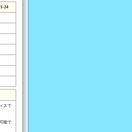
21-24
ィスで
可能で