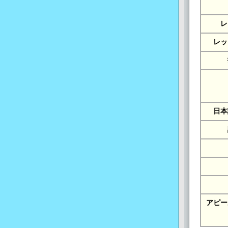
レ
レッ
日本
アピー