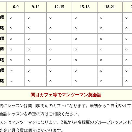
6-9
9-12
12-15
15-18
18-21
曜
○
○
○
○
○
○
曜
○
○
○
○
○
○
曜
○
○
○
○
○
○
曜
○
○
○
○
○
○
曜
○
○
○
○
○
○
曜
－
○
○
○
○
○
曜
－
○
○
○
○
○
関目カフェ等でマンツーマン英会話
的にレッスンは関目駅周辺のカフェになります。最初からご自宅やオフ
会話レッスンを希望の方はご相談ください。
スンはマンツーマンになります。2名から4名程度のグル―プレッスンも
会金と月会費は個々にかかります。