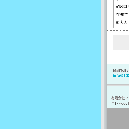
※関目
存知で
※大人