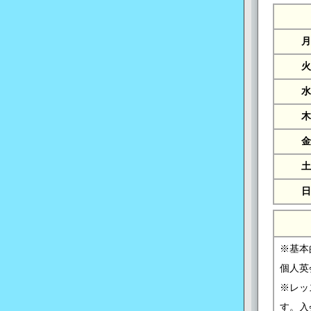
月
火
水
木
金
土
日
※基本
個人英
※レッ
す。入