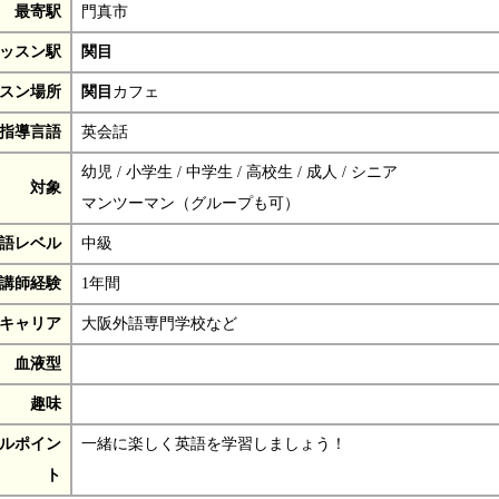
最寄駅
門真市
ッスン駅
関目
スン場所
関目
カフェ
指導言語
英会話
幼児 / 小学生 / 中学生 / 高校生 / 成人 / シニア
対象
マンツーマン（グループも可）
語レベル
中級
講師経験
1年間
キャリア
大阪外語専門学校など
血液型
趣味
ルポイン
一緒に楽しく英語を学習しましょう！
ト