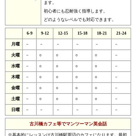
ます。
初心者にも忍耐強く指導します。
どのようなレベルでも対応できます。
6-9
9-12
12-15
15-18
18-21
21-24
月曜
－
－
－
－
－
－
火曜
－
○
○
○
○
－
水曜
－
○
○
○
○
－
木曜
－
○
○
○
○
－
金曜
－
○
○
○
○
－
土曜
－
○
○
○
○
－
日曜
－
－
－
－
－
－
古川橋カフェ等でマンツーマン英会話
※基本的にレッスンは古川橋駅周辺のカフェになります。最初