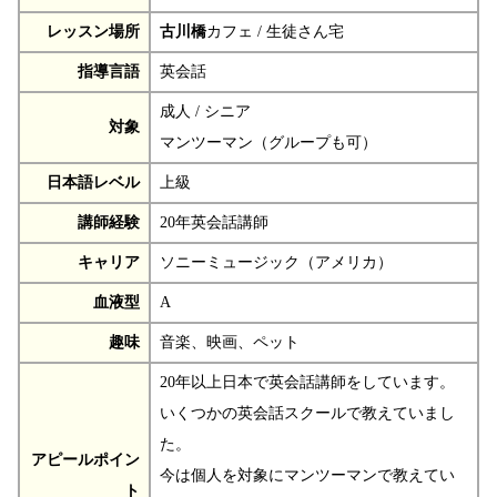
レッスン場所
古川橋
カフェ / 生徒さん宅
指導言語
英会話
成人 / シニア
対象
マンツーマン（グループも可）
日本語レベル
上級
講師経験
20年英会話講師
キャリア
ソニーミュージック（アメリカ）
血液型
A
趣味
音楽、映画、ペット
20年以上日本で英会話講師をしています。
いくつかの英会話スクールで教えていまし
た。
アピールポイン
今は個人を対象にマンツーマンで教えてい
ト