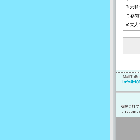
※大和
ご存知
※大人