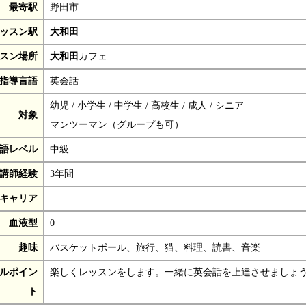
最寄駅
野田市
ッスン駅
大和田
スン場所
大和田
カフェ
指導言語
英会話
幼児 / 小学生 / 中学生 / 高校生 / 成人 / シニア
対象
マンツーマン（グループも可）
語レベル
中級
講師経験
3年間
キャリア
血液型
0
趣味
バスケットボール、旅行、猫、料理、読書、音楽
ルポイン
楽しくレッスンをします。一緒に英会話を上達させましょ
ト