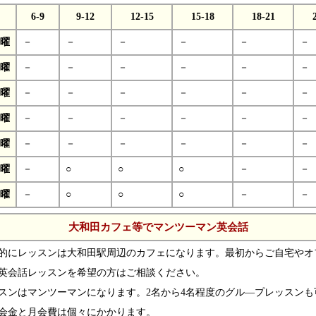
6-9
9-12
12-15
15-18
18-21
曜
－
－
－
－
－
－
曜
－
－
－
－
－
－
曜
－
－
－
－
－
－
曜
－
－
－
－
－
－
曜
－
－
－
－
－
－
曜
－
○
○
○
－
－
曜
－
○
○
○
－
－
大和田カフェ等でマンツーマン英会話
的にレッスンは大和田駅周辺のカフェになります。最初からご自宅やオ
英会話レッスンを希望の方はご相談ください。
スンはマンツーマンになります。2名から4名程度のグル―プレッスンも
会金と月会費は個々にかかります。