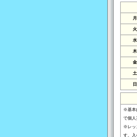
月
火
水
木
金
土
日
※基本
で個人
※レッ
す。入