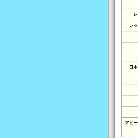
レ
レッ
日本
アピー