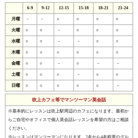
6-9
9-12
12-15
15-18
18-21
21-24
月曜
－
－
○
○
○
○
火曜
○
○
－
○
○
○
水曜
○
○
－
－
○
○
木曜
○
○
○
○
○
○
金曜
○
○
－
○
－
－
土曜
○
○
○
－
○
○
日曜
○
○
○
○
○
－
吹上カフェ等でマンツーマン英会話
※基本的にレッスンは吹上駅周辺のカフェになります。最初か
らご自宅やオフィスで個人英会話レッスンを希望の方はご相談
ください。
※レッスンはマンツーマンになります。2名から4名程度のグル