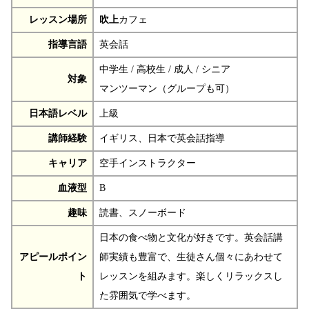
レッスン場所
吹上
カフェ
指導言語
英会話
中学生 / 高校生 / 成人 / シニア
対象
マンツーマン（グループも可）
日本語レベル
上級
講師経験
イギリス、日本で英会話指導
キャリア
空手インストラクター
血液型
B
趣味
読書、スノーボード
日本の食べ物と文化が好きです。英会話講
アピールポイン
師実績も豊富で、生徒さん個々にあわせて
ト
レッスンを組みます。楽しくリラックスし
た雰囲気で学べます。