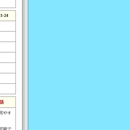
21-24
語
宅やオ
可能で