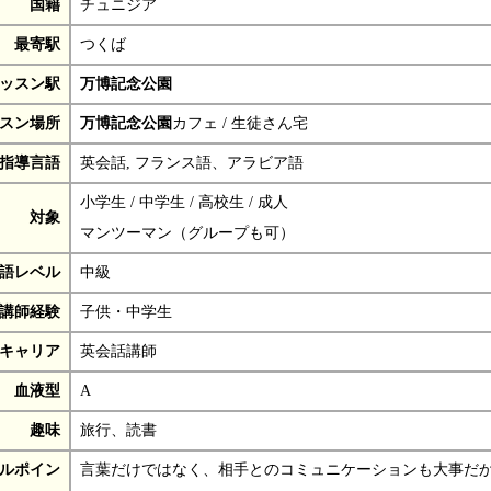
国籍
チュニジア
最寄駅
つくば
ッスン駅
万博記念公園
スン場所
万博記念公園
カフェ / 生徒さん宅
指導言語
英会話, フランス語、アラビア語
小学生 / 中学生 / 高校生 / 成人
対象
マンツーマン（グループも可）
語レベル
中級
講師経験
子供・中学生
キャリア
英会話講師
血液型
A
趣味
旅行、読書
ルポイン
言葉だけではなく、相手とのコミュニケーションも大事だ