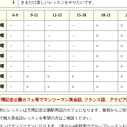
ト
きるだけ楽しいレッスンをやりたいです。
6-9
9-12
12-15
15-18
18-21
曜
－
－
－
－
○
○
曜
－
－
－
－
○
○
曜
－
－
－
－
○
○
曜
－
－
－
－
○
○
曜
－
－
－
－
○
○
曜
－
○
○
○
○
○
曜
－
○
○
○
○
○
万博記念公園カフェ等でマンツーマン英会話, フランス語、アラビア
的にレッスンは万博記念公園駅周辺のカフェになります。最初からご自
で個人英会話レッスンを希望の方はご相談ください。
スンはマンツーマンになります。2名から4名程度のグル―プレッスンも