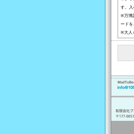
す。入
※万博
ードを
※大人