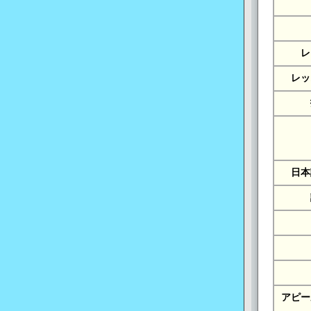
レ
レッ
日本
アピー