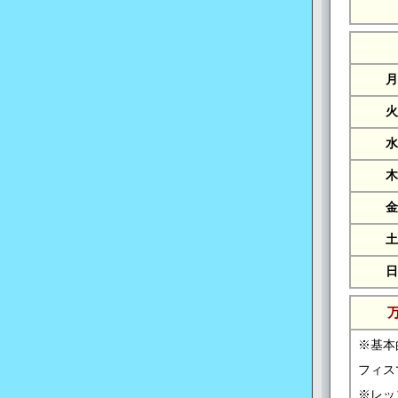
月
火
水
木
金
土
日
※基本
フィス
※レッ