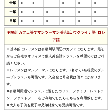
金曜
○
○
－
○
○
○
土曜
○
○
○
○
○
○
日曜
○
○
○
○
○
○
有栖川カフェ等でマンツーマン英会話, ウクライナ語, ロシ
ア語
※基本的にレッスンは有栖川駅周辺のカフェになります。最初
からご自宅やオフィスで個人英会話レッスンを希望の方はご相
談ください。
※レッスンはマンツーマンになります。2名から4名程度のグル
―プレッスンも可能です。入会金と月会費は個々にかかりま
す。
※有栖川周辺でレッスンに適したカフェ、ファミリーレストラ
ン、ファストフードをご存知でしたらそちらを利用致します。
※大人も子供も親子や兄弟姉妹でも受講可能です。