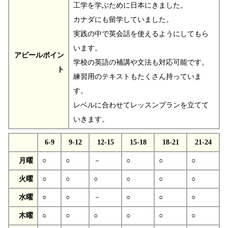
工学を学ぶために日本にきました。
カナダにも留学していました。
実践の中で英会話を使えるようにしてもら
います。
アピールポイン
学校の英語の補講や文法も対応可能です。
ト
練習用のテキストもたくさん持っていま
す。
レベルに合わせてレッスンプランを立てて
いきます。
6-9
9-12
12-15
15-18
18-21
21-24
月曜
○
○
－
○
○
○
火曜
○
○
○
○
○
○
水曜
○
○
－
○
○
○
木曜
○
○
○
○
○
○