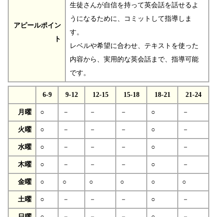
生徒さんが自信を持って英会話を話せるよ
うになるために、コミットして指導しま
アピールポイン
す。
ト
レベルや希望に合わせ、テキストを使った
内容から、実用的な英会話まで、指導可能
です。
6-9
9-12
12-15
15-18
18-21
21-24
月曜
○
－
－
－
○
－
火曜
○
－
－
－
○
－
水曜
○
－
－
－
○
－
木曜
○
－
－
－
○
－
金曜
○
○
○
○
○
○
土曜
○
－
－
－
○
－
日曜
○
－
－
－
○
－