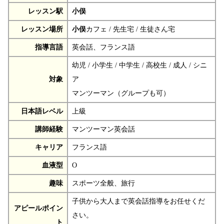
レッスン駅
小俣
レッスン場所
小俣
カフェ / 先生宅 / 生徒さん宅
指導言語
英会話、フランス語
幼児 / 小学生 / 中学生 / 高校生 / 成人 / シニ
対象
ア
マンツーマン（グループも可）
日本語レベル
上級
講師経験
マンツーマン英会話
キャリア
フランス語
血液型
O
趣味
スポーツ全般、旅行
子供から大人まで英会話指導をお任せくだ
アピールポイン
さい。
ト