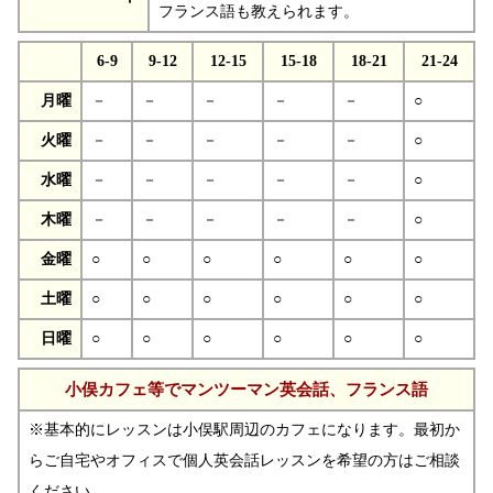
フランス語も教えられます。
6-9
9-12
12-15
15-18
18-21
21-24
月曜
－
－
－
－
－
○
火曜
－
－
－
－
－
○
水曜
－
－
－
－
－
○
木曜
－
－
－
－
－
○
金曜
○
○
○
○
○
○
土曜
○
○
○
○
○
○
日曜
○
○
○
○
○
○
小俣カフェ等でマンツーマン英会話、フランス語
※基本的にレッスンは小俣駅周辺のカフェになります。最初か
らご自宅やオフィスで個人英会話レッスンを希望の方はご相談
ください。