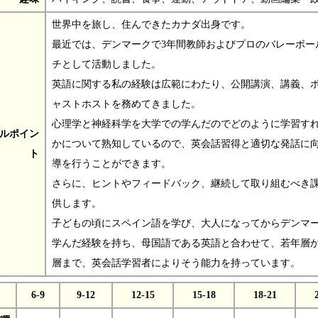
世界中を旅し、住んできたカナダ出身です。
最近では、デンマークで3年間教師およびプロのバレーボー
チとして活動しました。
英語に関する私の経験は広範にわたり、公開講演、講義、
ャストホストを務めてきました。
心理学と神経科学を大学での学んだのでどのように学習す
ルポイン
かについて熟知しているので、英会話習得と適切な発話に
ト
導を行うことができます。
さらに、ヒントやフィードバック、継続して取り組むべき
供します。
子どもの頃にスペイン語を学び、大人になってからデンマ
学んだ経験を持ち、母国語である英語と合わせて、若年層
層まで、英会話学習者によりそう能力を持っています。
6-9
9-12
12-15
15-18
18-21