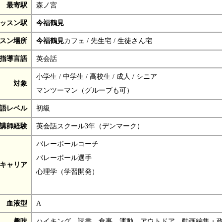
最寄駅
森ノ宮
ッスン駅
今福鶴見
スン場所
今福鶴見
カフェ / 先生宅 / 生徒さん宅
指導言語
英会話
小学生 / 中学生 / 高校生 / 成人 / シニア
対象
マンツーマン（グループも可）
語レベル
初級
講師経験
英会話スクール3年（デンマーク）
バレーボールコーチ
バレーボール選手
キャリア
心理学（学習開発）
血液型
A
趣味
ハイキング、読書、食事、運動、アウトドア、動画編集・