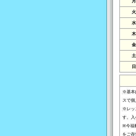
月
火
水
木
金
土
日
※基本
スで個
※レッ
す。入
※今福
をご存