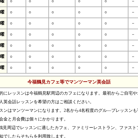
曜
○
○
○
○
○
－
曜
○
○
○
○
○
－
曜
○
○
○
○
○
－
曜
○
○
○
○
○
－
曜
○
○
○
○
○
－
曜
○
○
○
○
○
－
曜
○
○
○
○
○
－
今福鶴見カフェ等でマンツーマン英会話
的にレッスンは今福鶴見駅周辺のカフェになります。最初からご自宅や
人英会話レッスンを希望の方はご相談ください。
スンはマンツーマンになります。2名から4名程度のグル―プレッスンも
会金と月会費は個々にかかります。
鶴見周辺でレッスンに適したカフェ、ファミリーレストラン、ファスト
知でしたらそちらを利用致します。