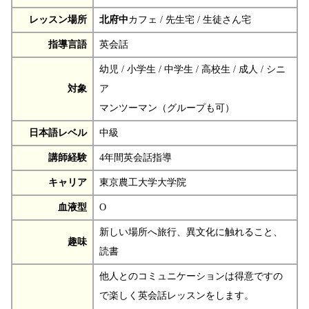
レッスン場所
北府中
カフェ / 先生宅 / 生徒さん宅
指導言語
英会話
幼児 / 小学生 / 中学生 / 高校生 / 成人 / シニ
対象
ア
マンツーマン（グループも可）
日本語レベル
中級
講師経験
4年間英会話指導
キャリア
東京農工大学大学院
血液型
O
新しい場所へ旅行、異文化に触れること、
趣味
読書
他人とのコミュニケーションは得意ですの
で楽しく英会話レッスンをします。