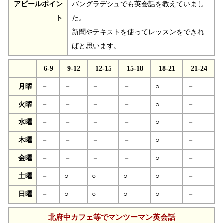
アピールポイン
バングラデシュでも英会話を教えていまし
ト
た。
新聞やテキストを使ってレッスンをできれ
ばと思います。
6-9
9-12
12-15
15-18
18-21
21-24
月曜
－
－
－
－
○
－
火曜
－
－
－
－
○
－
水曜
－
－
－
－
○
－
木曜
－
－
－
－
○
－
金曜
－
－
－
－
○
－
土曜
－
○
○
○
○
－
日曜
－
○
○
○
○
－
北府中カフェ等でマンツーマン英会話