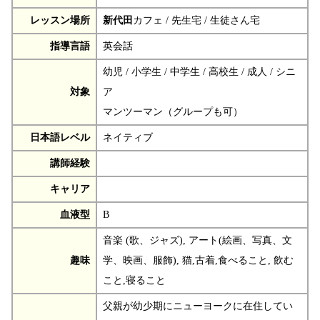
レッスン場所
新代田
カフェ / 先生宅 / 生徒さん宅
指導言語
英会話
幼児 / 小学生 / 中学生 / 高校生 / 成人 / シニ
対象
ア
マンツーマン（グループも可）
日本語レベル
ネイティブ
講師経験
キャリア
血液型
B
音楽 (歌、ジャズ), アート(絵画、写真、文
趣味
学、映画、服飾), 猫,古着,食べること, 飲む
こと,寝ること
父親が幼少期にニューヨークに在住してい