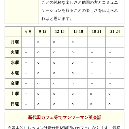
ことの純粋な楽しさと他国の方とコミュニ
ケーションを取ることの楽しさを伝えられ
ればと思います。
6-9
9-12
12-15
15-18
18-21
21-24
月曜
－
○
○
○
－
－
火曜
－
○
○
○
－
－
水曜
－
○
○
○
－
－
木曜
－
○
○
○
－
－
金曜
－
○
○
○
－
－
土曜
－
○
○
○
○
○
日曜
－
○
○
○
○
○
新代田カフェ等でマンツーマン英会話
※基本的にレッスンは新代田駅周辺のカフェになります。最初