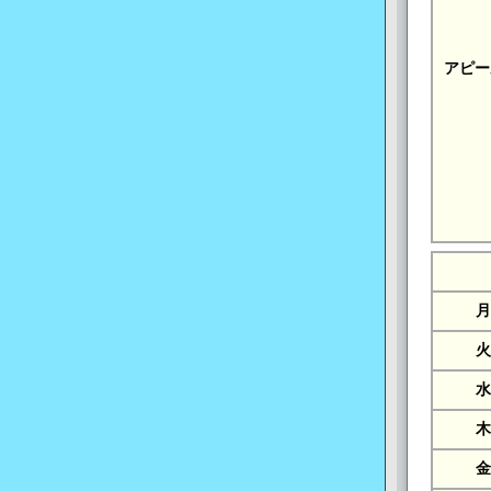
アピー
月
火
水
木
金