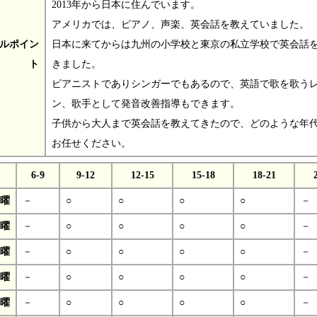
2013年から日本に住んでいます。
アメリカでは、ピアノ、声楽、英会話を教えていました。
ルポイン
日本に来てからは九州の小学校と東京の私立学校で英会話
ト
きました。
ピアニストでありシンガーでもあるので、英語で歌を歌う
ン、歌手として発音改善指導もできます。
子供から大人まで英会話を教えてきたので、どのような年
お任せください。
6-9
9-12
12-15
15-18
18-21
曜
－
○
○
○
○
－
曜
－
○
○
○
○
－
曜
－
○
○
○
○
－
曜
－
○
○
○
○
－
曜
－
○
○
○
○
－