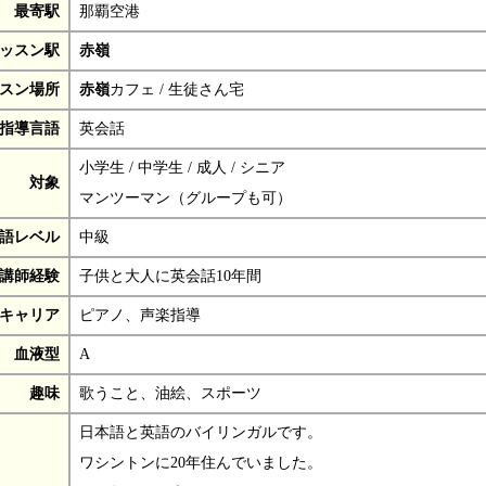
最寄駅
那覇空港
ッスン駅
赤嶺
スン場所
赤嶺
カフェ / 生徒さん宅
指導言語
英会話
小学生 / 中学生 / 成人 / シニア
対象
マンツーマン（グループも可）
語レベル
中級
講師経験
子供と大人に英会話10年間
キャリア
ピアノ、声楽指導
血液型
A
趣味
歌うこと、油絵、スポーツ
日本語と英語のバイリンガルです。
ワシントンに20年住んでいました。