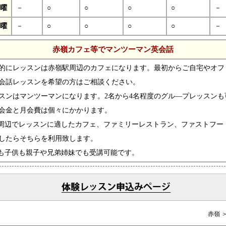
曜
－
○
○
○
○
－
曜
－
○
○
○
○
－
赤嶺カフェ等でマンツーマン英会話
的にレッスンは赤嶺駅周辺のカフェになります。最初からご自宅やオフ
会話レッスンを希望の方はご相談ください。
スンはマンツーマンになります。2名から4名程度のグル―プレッスンも
会金と月会費は個々にかかります。
周辺でレッスンに適したカフェ、ファミリーレストラン、ファストフー
したらそちらを利用致します。
も子供も親子や兄弟姉妹でも受講可能です。
赤嶺 