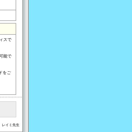
ィスで
可能で
ドをご
＞ レイミ先生