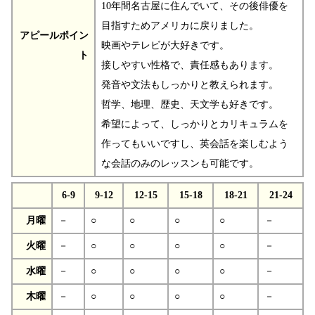
10年間名古屋に住んでいて、その後俳優を
目指すためアメリカに戻りました。
アピールポイン
映画やテレビが大好きです。
ト
接しやすい性格で、責任感もあります。
発音や文法もしっかりと教えられます。
哲学、地理、歴史、天文学も好きです。
希望によって、しっかりとカリキュラムを
作ってもいいですし、英会話を楽しむよう
な会話のみのレッスンも可能です。
6-9
9-12
12-15
15-18
18-21
21-24
月曜
－
○
○
○
○
－
火曜
－
○
○
○
○
－
水曜
－
○
○
○
○
－
木曜
－
○
○
○
○
－