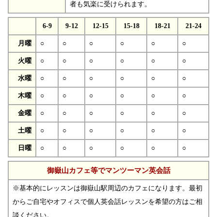
者も気楽に受けられます。
6-9
9-12
12-15
15-18
18-21
21-24
月曜
○
○
○
○
○
○
火曜
○
○
○
○
○
○
水曜
○
○
○
○
○
○
木曜
○
○
○
○
○
○
金曜
○
○
○
○
○
○
土曜
○
○
○
○
○
○
日曜
○
○
○
○
○
○
御嶽山カフェ等でマンツーマン英会話
※基本的にレッスンは御嶽山駅周辺のカフェになります。最初
からご自宅やオフィスで個人英会話レッスンを希望の方はご相
談ください。