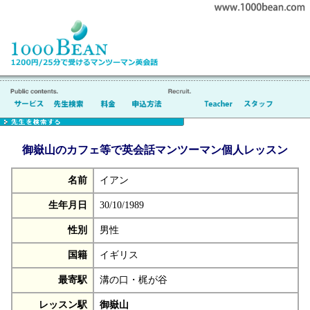
御嶽山のカフェ等で英会話マンツーマン個人レッスン
名前
イアン
生年月日
30/10/1989
性別
男性
国籍
イギリス
最寄駅
溝の口・梶が谷
レッスン駅
御嶽山