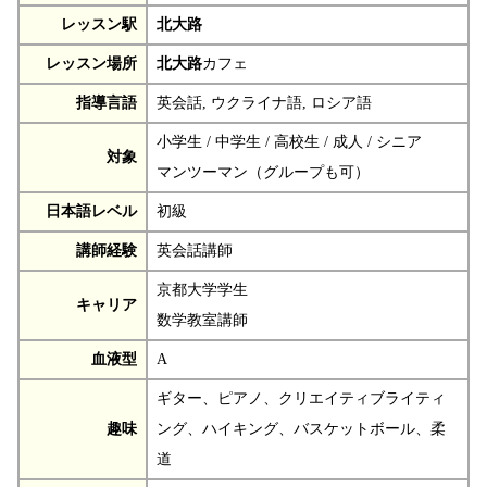
レッスン駅
北大路
レッスン場所
北大路
カフェ
指導言語
英会話, ウクライナ語, ロシア語
小学生 / 中学生 / 高校生 / 成人 / シニア
対象
マンツーマン（グループも可）
日本語レベル
初級
講師経験
英会話講師
京都大学学生
キャリア
数学教室講師
血液型
A
ギター、ピアノ、クリエイティブライティ
趣味
ング、ハイキング、バスケットボール、柔
道