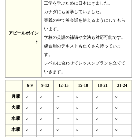
工学を学ぶために日本にきました。
カナダにも留学していました。
実践の中で英会話を使えるようにしてもら
います。
アピールポイン
学校の英語の補講や文法も対応可能です。
ト
練習用のテキストもたくさん持っていま
す。
レベルに合わせてレッスンプランを立てて
いきます。
6-9
9-12
12-15
15-18
18-21
21-24
月曜
○
○
－
○
○
○
火曜
○
○
○
○
○
○
水曜
○
○
－
○
○
○
木曜
○
○
○
○
○
○