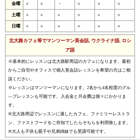
金曜
○
○
－
○
○
○
土曜
○
○
○
○
○
○
日曜
○
○
○
○
○
○
北大路カフェ等でマンツーマン英会話, ウクライナ語, ロシ
ア語
※基本的にレッスンは北大路駅周辺のカフェになります。最初
からご自宅やオフィスで個人英会話レッスンを希望の方はご相
談ください。
※レッスンはマンツーマンになります。2名から4名程度のグル
―プレッスンも可能です。入会金と月会費は個々にかかりま
す。
※北大路周辺でレッスンに適したカフェ、ファミリーレストラ
ン、ファストフードをご存知でしたらそちらを利用致します。
※大人も子供も親子や兄弟姉妹でも受講可能です。