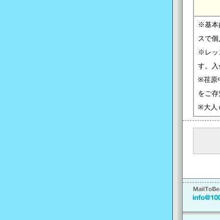
※基本
スで個
※レッ
す。入
※荏原
をご存
※大人