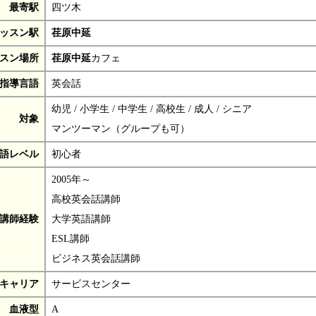
最寄駅
四ツ木
ッスン駅
荏原中延
スン場所
荏原中延
カフェ
指導言語
英会話
幼児 / 小学生 / 中学生 / 高校生 / 成人 / シニア
対象
マンツーマン（グループも可）
語レベル
初心者
2005年～
高校英会話講師
講師経験
大学英語講師
ESL講師
ビジネス英会話講師
キャリア
サービスセンター
血液型
A