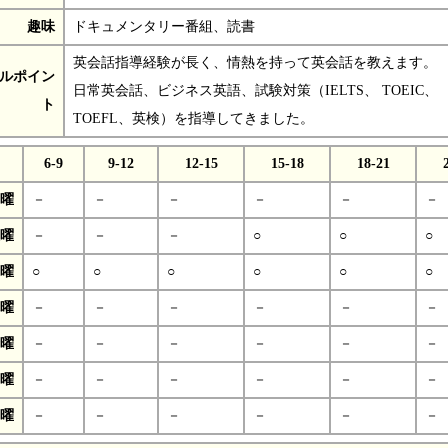
趣味
ドキュメンタリー番組、読書
英会話指導経験が長く、情熱を持って英会話を教えます。
ルポイン
日常英会話、ビジネス英語、試験対策（IELTS、 TOEIC、
ト
TOEFL、英検）を指導してきました。
6-9
9-12
12-15
15-18
18-21
曜
－
－
－
－
－
－
曜
－
－
－
○
○
○
曜
○
○
○
○
○
○
曜
－
－
－
－
－
－
曜
－
－
－
－
－
－
曜
－
－
－
－
－
－
曜
－
－
－
－
－
－