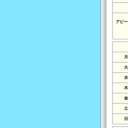
アピー
月
火
水
木
金
土
日