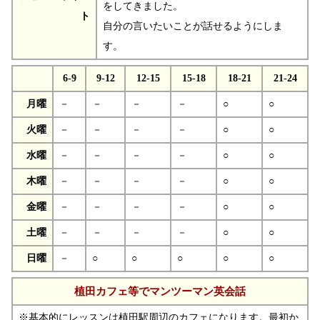
をしてきました。
ト
自分の言いたいことが話せるようにしま
す。
6-9
9-12
12-15
15-18
18-21
21-24
月曜
－
－
－
－
○
○
火曜
－
－
－
－
○
○
水曜
－
－
－
－
○
○
木曜
－
－
－
－
○
○
金曜
－
－
－
－
○
○
土曜
－
－
－
－
○
○
日曜
－
○
○
○
○
○
植田カフェ等でマンツーマン英会話
※基本的にレッスンは植田駅周辺のカフェになります。最初か