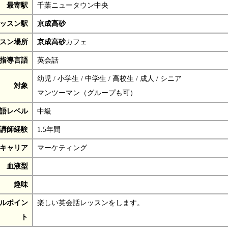
最寄駅
千葉ニュータウン中央
ッスン駅
京成高砂
スン場所
京成高砂
カフェ
指導言語
英会話
幼児 / 小学生 / 中学生 / 高校生 / 成人 / シニア
対象
マンツーマン（グループも可）
語レベル
中級
講師経験
1.5年間
キャリア
マーケティング
血液型
趣味
ルポイン
楽しい英会話レッスンをします。
ト