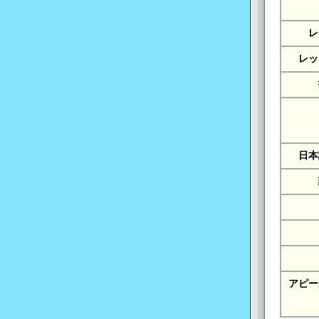
レ
レッ
日本
アピー