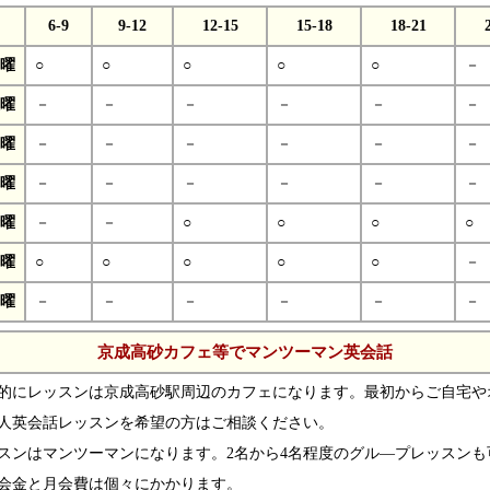
6-9
9-12
12-15
15-18
18-21
曜
○
○
○
○
○
－
曜
－
－
－
－
－
－
曜
－
－
－
－
－
－
曜
－
－
－
－
－
－
曜
－
－
○
○
○
○
曜
○
○
○
○
○
－
曜
－
－
－
－
－
－
京成高砂カフェ等でマンツーマン英会話
的にレッスンは京成高砂駅周辺のカフェになります。最初からご自宅や
人英会話レッスンを希望の方はご相談ください。
スンはマンツーマンになります。2名から4名程度のグル―プレッスンも
会金と月会費は個々にかかります。