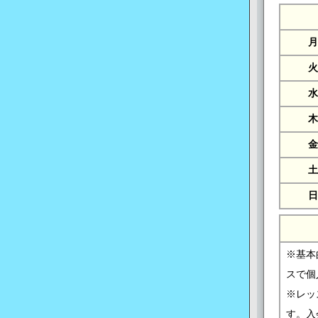
月
火
水
木
金
土
日
※基本
スで個
※レッ
す。入