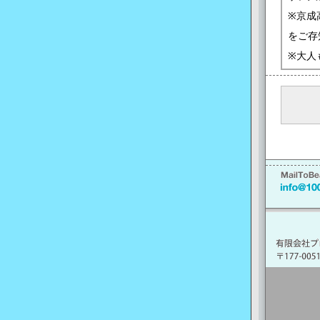
※京成
をご存
※大人