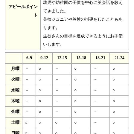
幼児や幼稚園の子供を中心に英会話を教え
アピールポイン
てきました。
ト
英検ジュニアや英検の指導をしたこともあ
ります。
生徒さんの目標を達成できるようにお手伝
いします。
6-9
9-12
12-15
15-18
18-21
21-24
月曜
－
○
－
○
－
○
火曜
－
○
－
○
－
○
水曜
－
○
－
○
－
○
木曜
－
○
－
○
－
○
金曜
－
○
－
○
－
○
土曜
○
○
○
○
－
○
日曜
○
○
○
○
－
○