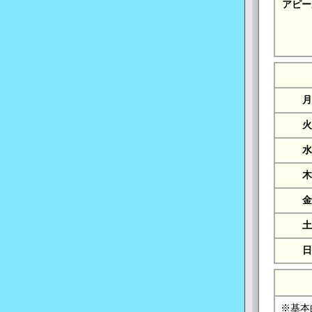
アピー
月
火
水
木
金
土
日
※基本