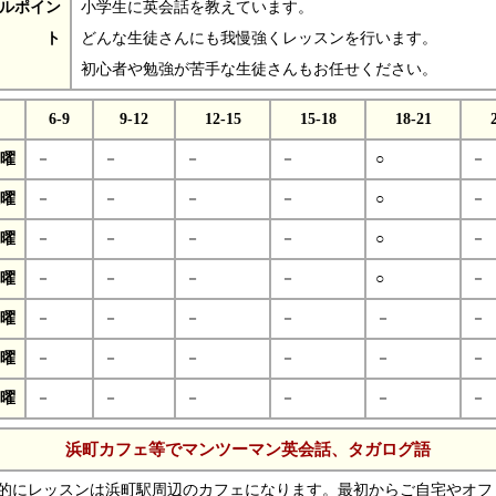
ルポイン
小学生に英会話を教えています。
ト
どんな生徒さんにも我慢強くレッスンを行います。
初心者や勉強が苦手な生徒さんもお任せください。
6-9
9-12
12-15
15-18
18-21
曜
－
－
－
－
○
－
曜
－
－
－
－
○
－
曜
－
－
－
－
○
－
曜
－
－
－
－
○
－
曜
－
－
－
－
－
－
曜
－
－
－
－
－
－
曜
－
－
－
－
－
－
浜町カフェ等でマンツーマン英会話、タガログ語
的にレッスンは浜町駅周辺のカフェになります。最初からご自宅やオフ