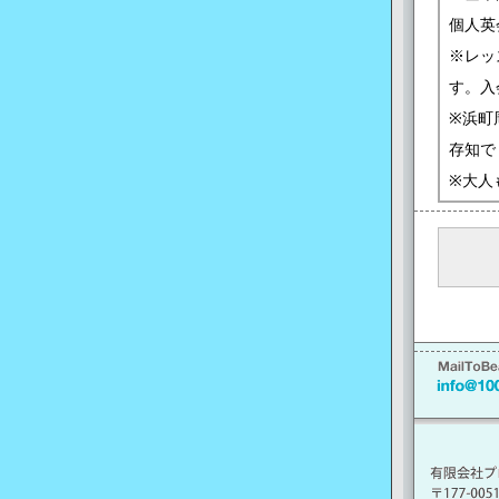
個人英
※レッ
す。入
※浜町
存知で
※大人