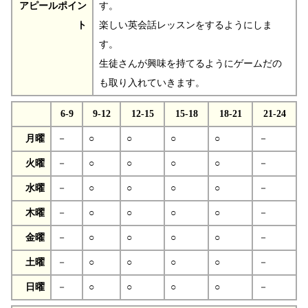
アピールポイン
す。
ト
楽しい英会話レッスンをするようにしま
す。
生徒さんが興味を持てるようにゲームだの
も取り入れていきます。
6-9
9-12
12-15
15-18
18-21
21-24
月曜
－
○
○
○
○
－
火曜
－
○
○
○
○
－
水曜
－
○
○
○
○
－
木曜
－
○
○
○
○
－
金曜
－
○
○
○
○
－
土曜
－
○
○
○
○
－
日曜
－
○
○
○
○
－