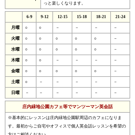
っと楽しくなります。
6-9
9-12
12-15
15-18
18-21
21-24
月曜
○
○
－
－
－
－
火曜
○
○
○
○
○
－
水曜
○
○
○
○
○
－
木曜
○
○
－
－
－
－
金曜
○
○
○
○
○
－
土曜
○
－
－
－
－
－
日曜
－
－
－
－
－
－
庄内緑地公園カフェ等でマンツーマン英会話
※基本的にレッスンは庄内緑地公園駅周辺のカフェになりま
す。最初からご自宅やオフィスで個人英会話レッスンを希望の
方はご相談ください。