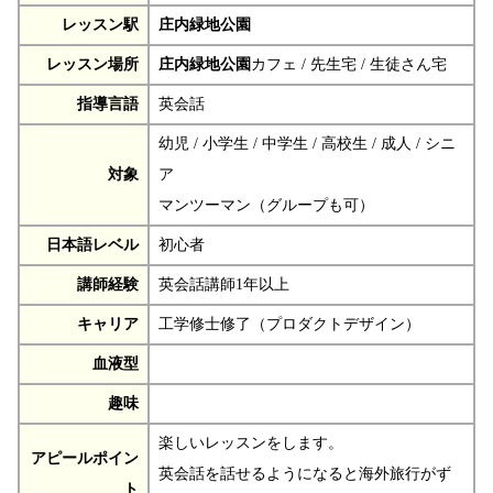
レッスン駅
庄内緑地公園
レッスン場所
庄内緑地公園
カフェ / 先生宅 / 生徒さん宅
指導言語
英会話
幼児 / 小学生 / 中学生 / 高校生 / 成人 / シニ
対象
ア
マンツーマン（グループも可）
日本語レベル
初心者
講師経験
英会話講師1年以上
キャリア
工学修士修了（プロダクトデザイン）
血液型
趣味
楽しいレッスンをします。
アピールポイン
英会話を話せるようになると海外旅行がず
ト