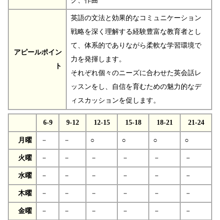
グ、作曲
英語の文法と効果的なコミュニケーション
戦略を深く理解する経験豊富な教育者とし
て、体系的でありながら柔軟な学習環境で
アピールポイン
力を発揮します。
ト
それぞれ個々のニーズに合わせた英会話レ
ッスンをし、自信を育むための魅力的なデ
ィスカッションを促します。
6-9
9-12
12-15
15-18
18-21
21-24
月曜
－
－
○
○
○
○
火曜
－
－
－
－
－
－
水曜
－
－
－
－
－
－
木曜
－
－
－
－
－
－
金曜
－
－
－
－
－
－