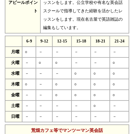
アピールポイン
ッスンをします。公立学校や有名な英会話
ト
スクールで指導してきた経験を活かしたレ
ッスンをします。現在名古屋で英語雑誌の
編集もしています。
6-9
9-12
12-15
15-18
18-21
21-24
月曜
○
－
－
－
－
－
火曜
－
○
○
－
－
○
水曜
－
－
－
○
○
○
木曜
○
－
○
○
○
○
金曜
－
－
○
○
○
○
土曜
－
－
－
－
○
－
日曜
－
－
－
－
－
－
荒畑カフェ等でマンツーマン英会話