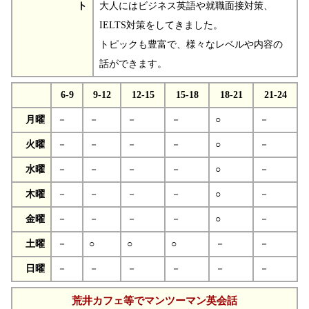
ト
大人にはビジネス英語や就職面接対策、
IELTS対策をしてきました。
トピックも豊富で、様々なレベルや内容の
話ができます。
6-9
9-12
12-15
15-18
18-21
21-24
月曜
－
－
－
－
○
－
火曜
－
－
－
－
○
－
水曜
－
－
－
－
○
－
木曜
－
－
－
－
○
－
金曜
－
－
－
－
○
－
土曜
－
○
○
○
－
－
日曜
－
－
－
－
－
－
荒井カフェ等でマンツーマン英会話