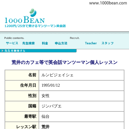
荒井のカフェ等で英会話マンツーマン個人レッスン
名前
ルンビジェイシェ
生年月日
1995/01/12
性別
女性
国籍
ジンバブエ
最寄駅
仙台
レッスン駅
荒井