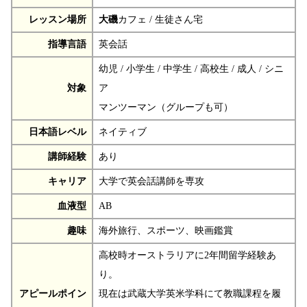
レッスン場所
大磯
カフェ / 生徒さん宅
指導言語
英会話
幼児 / 小学生 / 中学生 / 高校生 / 成人 / シニ
対象
ア
マンツーマン（グループも可）
日本語レベル
ネイティブ
講師経験
あり
キャリア
大学で英会話講師を専攻
血液型
AB
趣味
海外旅行、スポーツ、映画鑑賞
高校時オーストラリアに2年間留学経験あ
り。
アピールポイン
現在は武蔵大学英米学科にて教職課程を履