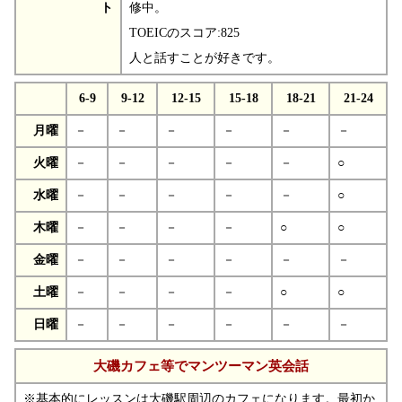
ト
修中。
TOEICのスコア:825
人と話すことが好きです。
6-9
9-12
12-15
15-18
18-21
21-24
月曜
－
－
－
－
－
－
火曜
－
－
－
－
－
○
水曜
－
－
－
－
－
○
木曜
－
－
－
－
○
○
金曜
－
－
－
－
－
－
土曜
－
－
－
－
○
○
日曜
－
－
－
－
－
－
大磯カフェ等でマンツーマン英会話
※基本的にレッスンは大磯駅周辺のカフェになります。最初か