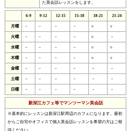
た英会話レッスンをします。
6-9
9-12
12-15
15-18
18-21
21-24
月曜
－
－
－
－
○
○
火曜
－
－
－
－
○
－
水曜
－
－
－
－
○
○
木曜
－
－
－
－
○
○
金曜
－
－
－
－
－
－
土曜
－
－
－
－
－
－
日曜
－
－
－
－
－
－
新深江カフェ等でマンツーマン英会話
※基本的にレッスンは新深江駅周辺のカフェになります。最初
からご自宅やオフィスで個人英会話レッスンを希望の方はご相
談ください。