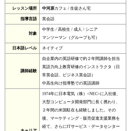
レッスン場所
中河原
カフェ / 生徒さん宅
指導言語
英会話
中学生 / 高校生 / 成人 / シニア
対象
マンツーマン（グループも可）
日本語レベル
ネイティブ
自企業内の英語研修で約２年間講師を担当
英語力向上教育研修のインストラクタ（日
講師経験
常英会話、ビジネス英会話）
中高生向け指導塾での英語講師
1974年に日本電気（株）<NEC>に入社後、
大型コンピュータ開発部門に長く携わり、
２年間の米国駐在も経験しました。その
後、マーケティング・販売促進支援業務を
経て、さらにITサービス・データセンター
キャリア