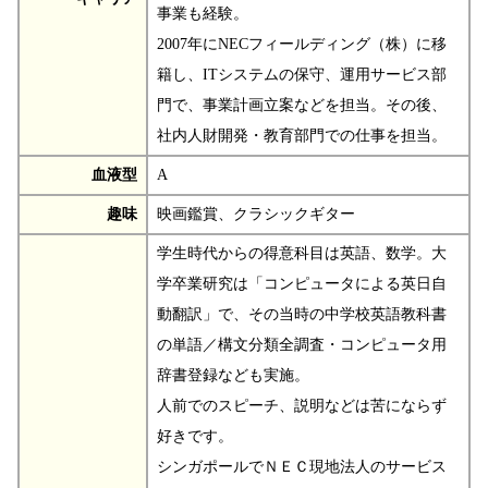
事業も経験。
2007年にNECフィールディング（株）に移
籍し、ITシステムの保守、運用サービス部
門で、事業計画立案などを担当。その後、
社内人財開発・教育部門での仕事を担当。
血液型
A
趣味
映画鑑賞、クラシックギター
学生時代からの得意科目は英語、数学。大
学卒業研究は「コンピュータによる英日自
動翻訳」で、その当時の中学校英語教科書
の単語／構文分類全調査・コンピュータ用
辞書登録なども実施。
人前でのスピーチ、説明などは苦にならず
好きです。
シンガポールでＮＥＣ現地法人のサービス