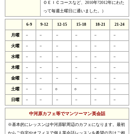
ＯＥＩＣコースなど、2010年?2012年にわた
って毎週土曜日に通いました。）
6-9
9-12
12-15
15-18
18-21
21-24
月曜
－
－
－
－
－
－
火曜
－
－
－
－
－
－
水曜
－
－
－
－
－
－
木曜
－
－
－
－
－
－
金曜
－
－
－
－
－
－
土曜
－
－
○
○
－
－
日曜
－
－
－
－
－
－
中河原カフェ等でマンツーマン英会話
※基本的にレッスンは中河原駅周辺のカフェになります。最初
からご自宅やオフィスで個人英会話レッスンを希望の方はご相