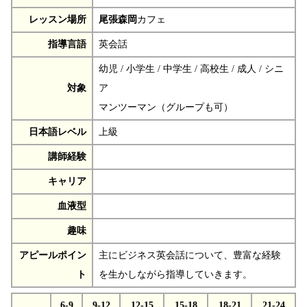
レッスン場所
尾張森岡
カフェ
指導言語
英会話
幼児 / 小学生 / 中学生 / 高校生 / 成人 / シニ
対象
ア
マンツーマン（グループも可）
日本語レベル
上級
講師経験
キャリア
血液型
趣味
アピールポイン
主にビジネス英会話について、豊富な経験
ト
を生かしながら指導していきます。
6-9
9-12
12-15
15-18
18-21
21-24