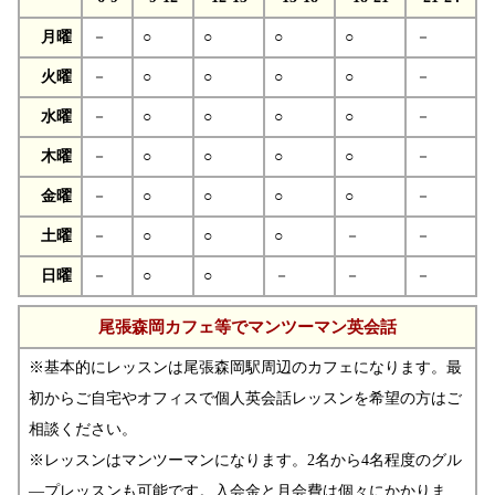
月曜
－
○
○
○
○
－
火曜
－
○
○
○
○
－
水曜
－
○
○
○
○
－
木曜
－
○
○
○
○
－
金曜
－
○
○
○
○
－
土曜
－
○
○
○
－
－
日曜
－
○
○
－
－
－
尾張森岡カフェ等でマンツーマン英会話
※基本的にレッスンは尾張森岡駅周辺のカフェになります。最
初からご自宅やオフィスで個人英会話レッスンを希望の方はご
相談ください。
※レッスンはマンツーマンになります。2名から4名程度のグル
―プレッスンも可能です。入会金と月会費は個々にかかりま