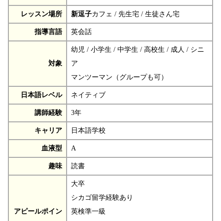
レッスン場所
新逗子
カフェ / 先生宅 / 生徒さん宅
指導言語
英会話
幼児 / 小学生 / 中学生 / 高校生 / 成人 / シニ
対象
ア
マンツーマン（グループも可）
日本語レベル
ネイティブ
講師経験
3年
キャリア
日本語学校
血液型
A
趣味
読書
大卒
シカゴ留学経験あり
アピールポイン
英検準一級