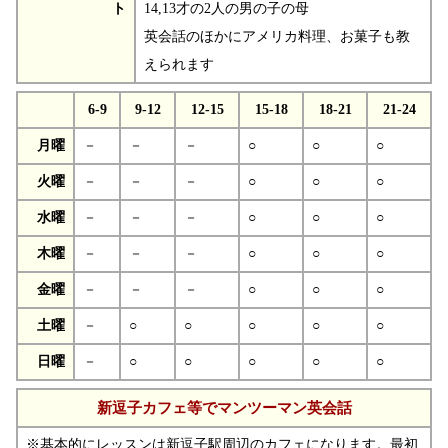
ト
14,13才の2人の男の子の母
英会話のほかにアメリカ料理、お菓子も教
えられます
6-9
9-12
12-15
15-18
18-21
21-24
月曜
－
－
－
○
○
○
火曜
－
－
－
○
○
○
水曜
－
－
－
○
○
○
木曜
－
－
－
○
○
○
金曜
－
－
－
○
○
○
土曜
－
○
○
○
○
○
日曜
－
○
○
○
○
○
新逗子カフェ等でマンツーマン英会話
※基本的にレッスンは新逗子駅周辺のカフェになります。最初