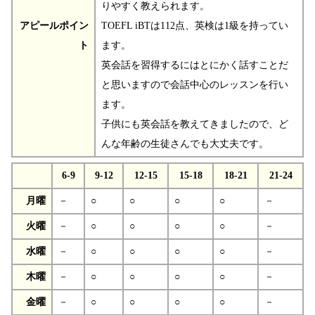
りやすく教えられます。
アピールポイン
TOEFL iBTは112点、英検は1級を持ってい
ト
ます。
英会話を習得するにはとにかく話すことだ
と思いますので会話中心のレッスンを行い
ます。
子供にも英会話を教えてきましたので、ど
んな年齢の生徒さんでも大丈夫です。
6-9
9-12
12-15
15-18
18-21
21-24
月曜
－
○
○
○
○
－
火曜
－
○
○
○
○
－
水曜
－
○
○
○
○
－
木曜
－
○
○
○
○
－
金曜
－
○
○
○
○
－