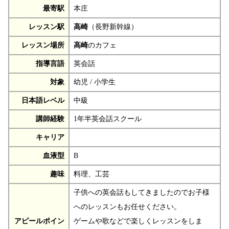
最寄駅
本庄
レッスン駅
高崎
（長野新幹線）
レッスン場所
高崎
のカフェ
指導言語
英会話
対象
幼児 / 小学生
日本語レベル
中級
講師経験
1年半英会話スクール
キャリア
血液型
B
趣味
料理、工芸
子供への英会話もしてきましたのでお子様
へのレッスンもお任せください。
アピールポイン
ゲームや歌などで楽しくレッスンをしま