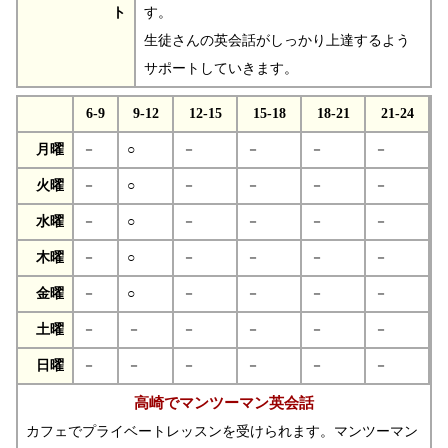
ト
す。
生徒さんの英会話がしっかり上達するよう
サポートしていきます。
6-9
9-12
12-15
15-18
18-21
21-24
月曜
－
○
－
－
－
－
火曜
－
○
－
－
－
－
水曜
－
○
－
－
－
－
木曜
－
○
－
－
－
－
金曜
－
○
－
－
－
－
土曜
－
－
－
－
－
－
日曜
－
－
－
－
－
－
高崎でマンツーマン英会話
カフェでプライベートレッスンを受けられます。マンツーマン