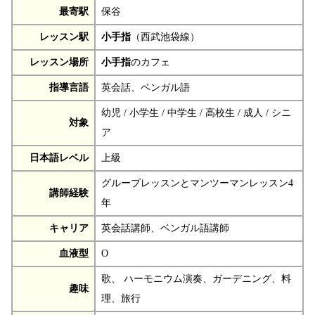
最寄駅
保谷
レッスン駅
小手指
（西武池袋線）
レッスン場所
小手指
のカフェ
指導言語
英会話、ベンガル語
幼児 / 小学生 / 中学生 / 高校生 / 成人 / シニ
対象
ア
日本語レベル
上級
グループレッスンとマンツーマンレッスン4
講師経験
年
キャリア
英会話講師、ベンガル語講師
血液型
O
歌、 ハーモニウム演奏、ガーデニング、料
趣味
理、旅行