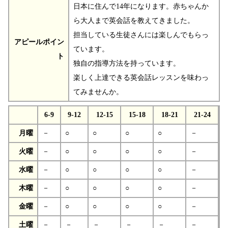
日本に住んで14年になります。赤ちゃんか
ら大人まで英会話を教えてきました。
担当している生徒さんには楽しんでもらっ
アピールポイン
ています。
ト
独自の指導方法を持っています。
楽しく上達できる英会話レッスンを味わっ
てみませんか。
6-9
9-12
12-15
15-18
18-21
21-24
月曜
－
○
○
○
○
－
火曜
－
○
○
○
○
－
水曜
－
○
○
○
○
－
木曜
－
○
○
○
○
－
金曜
－
○
○
○
○
－
土曜
－
－
－
－
－
－