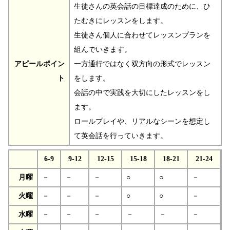
生徒さんの英会話の目標達成のために、ひ
たむきにレッスンをします。
生徒さん個人に合わせてレッスンプランを
組んでいきます。
アピールポイン
一方通行ではなく双方向の形式でレッスン
ト
をします。
会話の中で実践を大切にしたレッスンをし
ます。
ロールプレイや、リアルなシーンを想定し
て英会話を行っていきます。
6-9
9-12
12-15
15-18
18-21
21-24
月曜
－
－
－
○
○
－
火曜
－
－
－
○
○
－
水曜
－
－
－
－
－
－