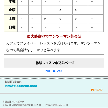
木曜
－
－
－
○
○
－
金曜
－
－
－
○
○
－
土曜
－
－
○
○
○
－
日曜
－
－
○
○
－
－
西大路御池でマンツーマン英会話
カフェでプライベートレッスンを受けられます。マンツーマン
なので英会話をしっかりと学べます。
路線一覧へ戻る