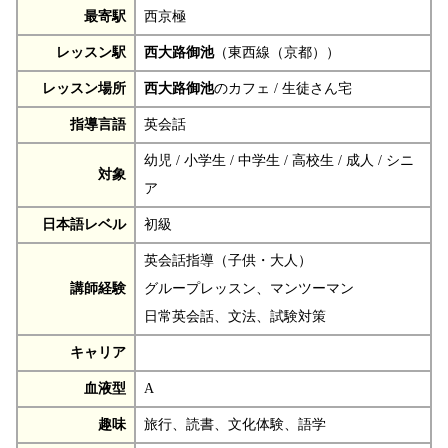
最寄駅
西京極
レッスン駅
西大路御池
（東西線（京都））
レッスン場所
西大路御池
のカフェ / 生徒さん宅
指導言語
英会話
幼児 / 小学生 / 中学生 / 高校生 / 成人 / シニ
対象
ア
日本語レベル
初級
英会話指導（子供・大人）
講師経験
グループレッスン、マンツーマン
日常英会話、文法、試験対策
キャリア
血液型
A
趣味
旅行、読書、文化体験、語学