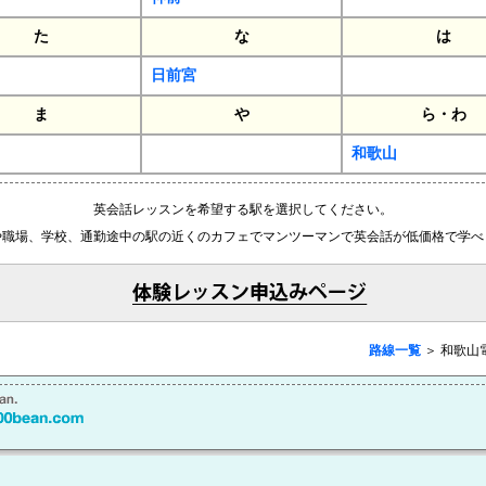
た
な
は
日前宮
ま
や
ら・わ
和歌山
英会話レッスンを希望する駅を選択してください。
や職場、学校、通勤途中の駅の近くのカフェでマンツーマンで英会話が低価格で学べ
路線一覧
＞ 和歌山