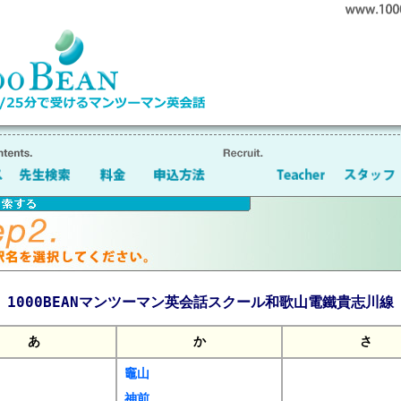
1000BEANマンツーマン英会話スクール和歌山電鐵貴志川線
あ
か
さ
竈山
神前