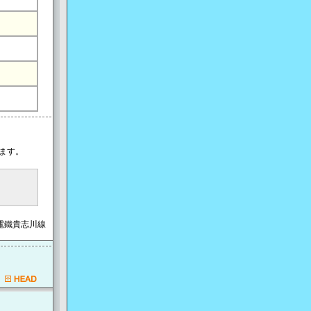
ます。
電鐵貴志川線