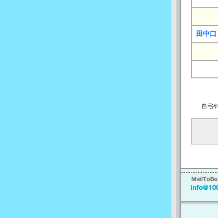
田中口
自宅