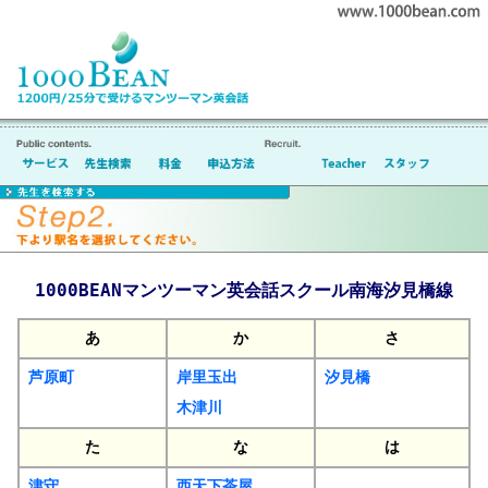
1000BEANマンツーマン英会話スクール南海汐見橋線
あ
か
さ
芦原町
岸里玉出
汐見橋
木津川
た
な
は
津守
西天下茶屋