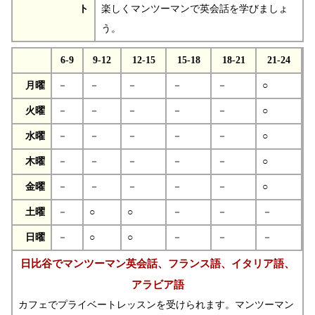
ト
楽しくマンツーマンで英会話を学びましょ
う。
6-9
9-12
12-15
15-18
18-21
21-24
月曜
－
－
－
－
－
○
火曜
－
－
－
－
－
○
水曜
－
－
－
－
－
○
木曜
－
－
－
－
－
○
金曜
－
－
－
－
－
○
土曜
－
○
○
－
－
－
日曜
－
○
○
－
－
－
日比谷でマンツーマン英会話、フランス語、イタリア語、
アラビア語
カフェでプライベートレッスンを受けられます。マンツーマン