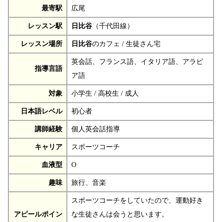
最寄駅
広尾
レッスン駅
日比谷
（千代田線）
レッスン場所
日比谷
のカフェ / 生徒さん宅
英会話、フランス語、イタリア語、アラビ
指導言語
ア語
対象
小学生 / 高校生 / 成人
日本語レベル
初心者
講師経験
個人英会話指導
キャリア
スポーツコーチ
血液型
O
趣味
旅行、音楽
スポーツコーチをしていたので、運動好き
アピールポイン
な生徒さんは会うと思います。