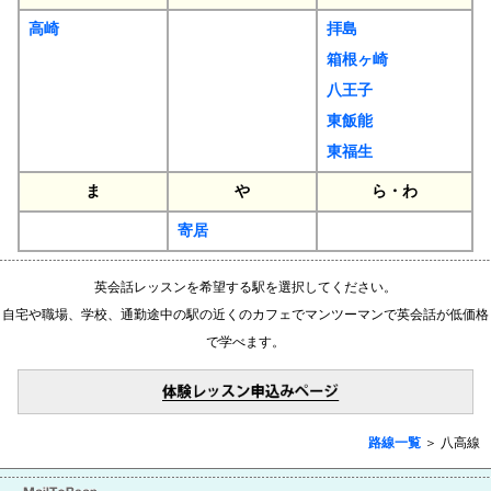
高崎
拝島
箱根ヶ崎
八王子
東飯能
東福生
ま
や
ら・わ
寄居
英会話レッスンを希望する駅を選択してください。
自宅や職場、学校、通勤途中の駅の近くのカフェでマンツーマンで英会話が低価格
で学べます。
路線一覧
＞ 八高線