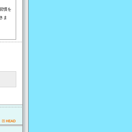
習慣を
きま