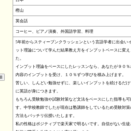
樫山
英会話
コーヒー、ピアノ演奏、外国語学習、料理
5年前からスティーブンクラッシェンという言語学者に出会い
ット理論について学んだ結果教え方をインプットベースに変え
た。
インプット理論をベースにしたレッスンなら、あなたが９０％
内容のインプットを受け、１０％ずつ学びを積み上げます。
苦しい、しんどい勉強せずに、楽しいインプットを続けるだけ
に英語が身につきます。
もちろん受験勉強や試験対策など文法をベースにした指導も可
す。中学校教師でしたが現在は塾講師をしているため受験対策
方法もバッチリ伝授いたします。
私の性格はポジティブで楽天家で明るいです。自信がない生徒