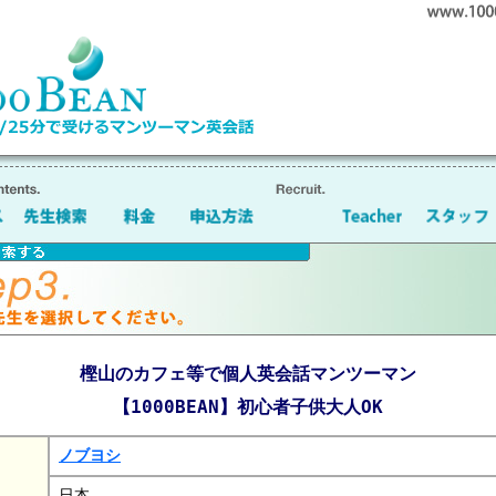
樫山のカフェ等で個人英会話マンツーマン
【1000BEAN】初心者子供大人OK
ノブヨシ
日本