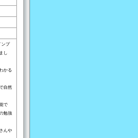
インプ
まし
わかる
で自然
能で
の勉強
さんや