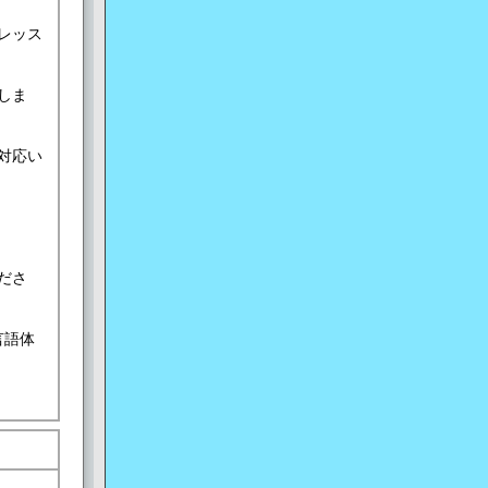
レッス
しま
対応い
ださ
言語体