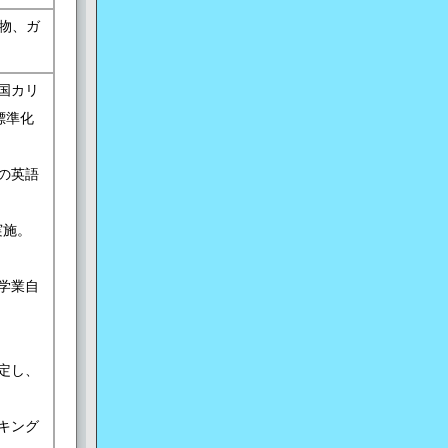
物、ガ
国カリ
標準化
の英語
実施。
学業自
定し、
キング