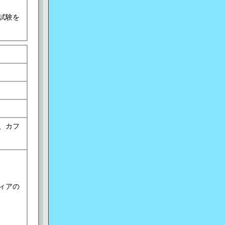
試験を
、カフ
ィアの