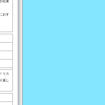
が出来
におす
！リス
り返し