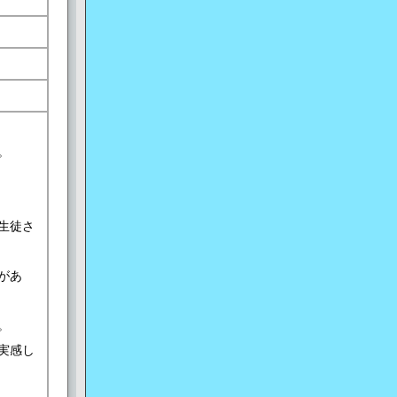
。
生徒さ
があ
。
実感し