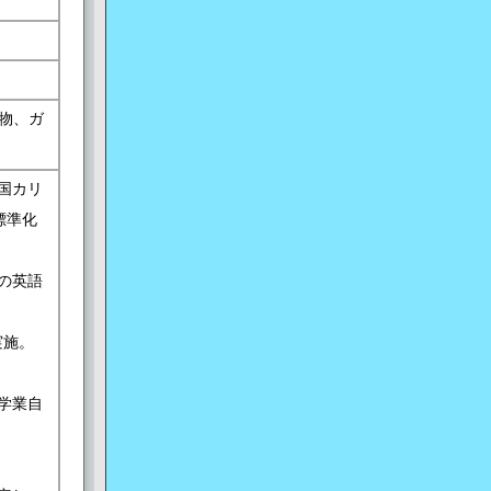
物、ガ
国カリ
標準化
の英語
実施。
学業自