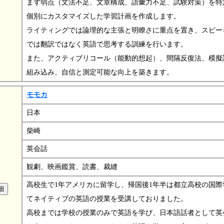
まず弱点（文法不足、文章構成、語彙力不足、試験対策）を特
個別にカスタマイズした学習計画を作成します。
ライティングでは論理的な主張と明瞭さに重点を置き、スピー
では翻訳ではなく英語で思考する訓練を行います。
また、アクティブリコール（能動的想起）、間隔反復法、模擬
組み込み、自信と測定可能な向上を築きます。
モモカ
日本
柴崎
英会話
観劇、映画鑑賞、読書、裁縫
高校生で1年アメリカに留学し、帰国後1年半は都立高校の国際
てネイティブの英語の授業を受講しておりました。
高校までは学校の授業のみで英語を学び、日本語話者として英