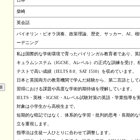
日本
柴崎
英会話
バイオリン・ビオラ演奏、政策理論、歴史、サッカー、AI、植
ーデニング
私は国際的な学術環境で育ったバイリンガル教育者であり、英
キュラムシステム（IGCSE、Aレベル）の正式な訓練を受け、
テストで高い成績（IELTS 8.0、SAT 1510）を収めています。
日本と英国両方の教育機関で学んだ経験から、第二言語として
習得における課題や高度な学術的期待値を理解しています。
IELTS・英検・IGCSE・Aレベル試験対策の英語・学業指導を
対象は小学生から高校生まで。
短期的な暗記ではなく、体系的な学習・批判的思考・長期的な
立を重視します。
指導法は生徒一人ひとりに合わせて調整します。