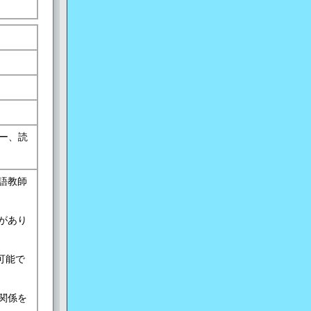
ー、読
語教師
があり
可能で
関係を