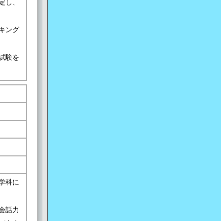
定し、
キング
試験を
学科に
会話力