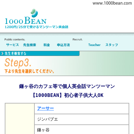
鎌ヶ谷のカフェ等で個人英会話マンツーマン
【1000BEAN】初心者子供大人OK
アーサー
ジンバブエ
鎌ヶ谷