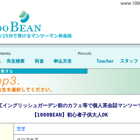
江イングリッシュガーデン前のカフェ等で個人英会話マンツー
【1000BEAN】初心者子供大人OK
ササ
クロアチア