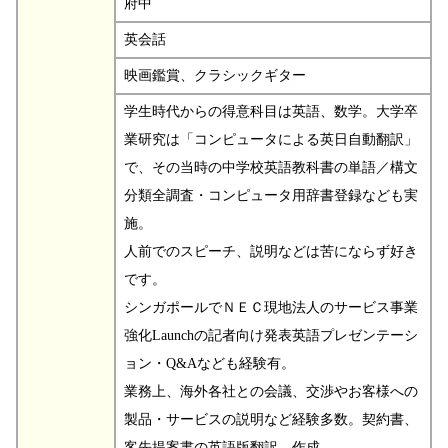
府中
英会話
映画鑑賞、クラシックギター
学生時代からの得意科目は英語、数学。大学卒
業研究は「コンピュータによる英日自動翻訳」
で、その当時の中学校英語教科書の単語／構文
分類全調査・コンピュータ用辞書登録なども実
施。
人前でのスピーチ、説明などは苦にならず好き
です。
シンガポールでＮＥＣ現地法人のサービス事業
強化Launchの記者向け発表英語プレゼンテーシ
ョン・Q&Aなども経験有。
業務上、海外各社との会議、交渉やお客様への
製品・サービスの説明など経験多数。契約書、
客先提案書の英語版翻訳、作成、